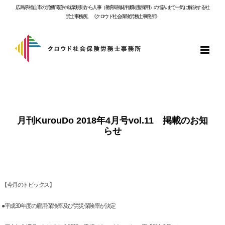
Skip
広島県福山市の労働問題や就業規則から人事（教育研修/評価制度/採用）の悩みまで一気に解決する社
to
労士事務所。《クロウド社会保険労務士事務所》
content
月刊KurouDo 2018年4月号vol.11 掲載のお知
らせ
【今月のトピックス】
●平成30年度の雇用保険率及び労災保険率が決定