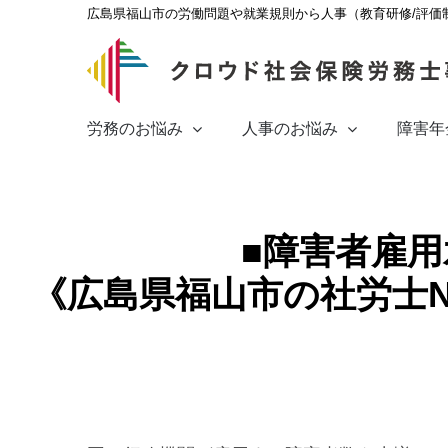
Skip
広島県福山市の労働問題や就業規則から人事（教育研修/評価
to
content
労務のお悩み
人事のお悩み
障害年
■障害者雇用
《広島県福山市の社労士N