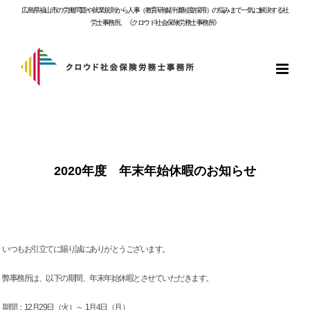
Skip
広島県福山市の労働問題や就業規則から人事（教育研修/評価制度/採用）の悩みまで一気に解決する社
to
労士事務所。《クロウド社会保険労務士事務所》
content
2020年度 年末年始休暇のお知らせ
いつもお引立てに賜り誠にありがとうございます。
弊事務所は、以下の期間、年末年始休暇とさせていただきます。
期間：12月29日（火）～ 1月4日（月）