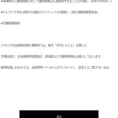
● 保険者から被保険者に対して被保険者証を直接交付することが可能に（令和３年10月～）
● テレワーク等を活用する場合のマイナンバーの取扱い（個人情報保護委員会）
● 労働関係指標
クロウド社会保険労務士事務所では、毎月『月刊くろうど』を通じて、
労働法改正、社会保険等制度改正、助成金などの最新情報をお届けしております。
顧問先様におかれては、会員専用ページからダウンロードし、是非ともご覧下さいませ。
戻る