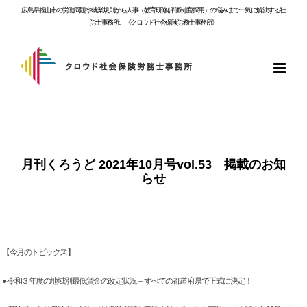
Skip
広島県福山市の労働問題や就業規則から人事（教育研修/評価制度/採用）の悩みまで一気に解決する社
to
労士事務所。《クロウド社会保険労務士事務所》
content
月刊くろうど 2021年10月号vol.53 掲載のお知
らせ
【今月のトピックス】
● 令和３年度の地域別最低賃金の改定状況－すべての都道府県で正式に決定！