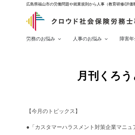
Skip
広島県福山市の労働問題や就業規則から人事（教育研修/評価
to
content
労務のお悩み
人事のお悩み
障害年
月刊くろうど
【今月のトピックス】
●「カスタマーハラスメント対策企業マニュ