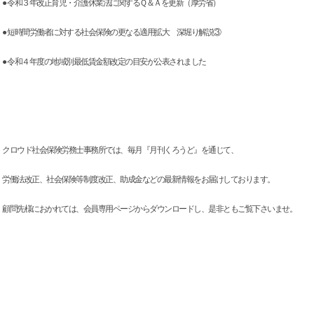
● 令和３年改正育児・介護休業法に関するＱ＆Ａを更新（厚労省）
● 短時間労働者に対する社会保険の更なる適用拡大 深堀り解説③
● 令和４年度の地域別最低賃金額改定の目安が公表されました
クロウド社会保険労務士事務所では、毎月『月刊くろうど』を通じて、
労働法改正、社会保険等制度改正、助成金などの最新情報をお届けしております。
顧問先様におかれては、会員専用ページからダウンロードし、是非ともご覧下さいませ。