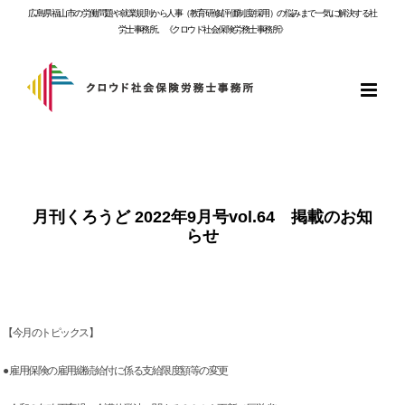
Skip
広島県福山市の労働問題や就業規則から人事（教育研修/評価制度/採用）の悩みまで一気に解決する社
to
労士事務所。《クロウド社会保険労務士事務所》
content
月刊くろうど 2022年9月号vol.64 掲載のお知
らせ
【今月のトピックス】
● 雇用保険の雇用継続給付に係る支給限度額等の変更