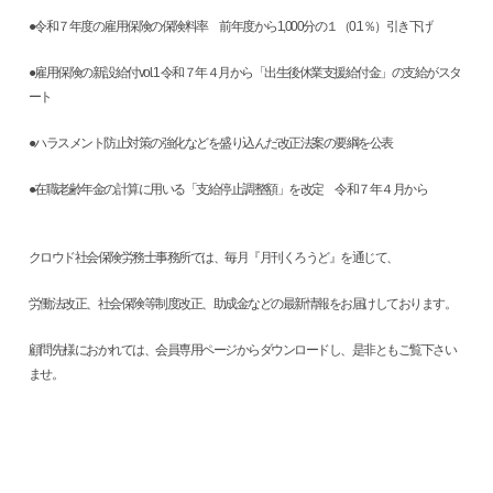
●令和７年度の雇用保険の保険料率 前年度から1,000分の１（0.1％）引き下げ
●雇用保険の新設給付vol.1 令和７年４月から「出生後休業支援給付金」の支給がスタ
ート
●ハラスメント防止対策の強化などを盛り込んだ改正法案の要綱を公表
●在職老齢年金の計算に用いる「支給停止調整額」を改定 令和７年４月から
クロウド社会保険労務士事務所では、毎月『月刊くろうど』を通じて、
労働法改正、社会保険等制度改正、助成金などの最新情報をお届けしております。
顧問先様におかれては、会員専用ページからダウンロードし、是非ともご覧下さい
ませ。