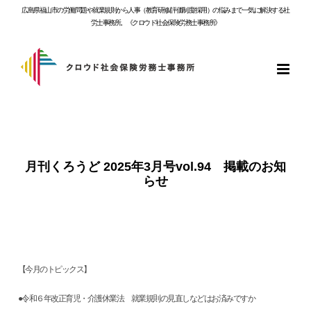
Skip
広島県福山市の労働問題や就業規則から人事（教育研修/評価制度/採用）の悩みまで一気に解決する社
to
労士事務所。《クロウド社会保険労務士事務所》
content
月刊くろうど 2025年3月号vol.94 掲載のお知
らせ
【今月のトピックス】
●令和６年改正育児・介護休業法 就業規則の見直しなどはお済みですか