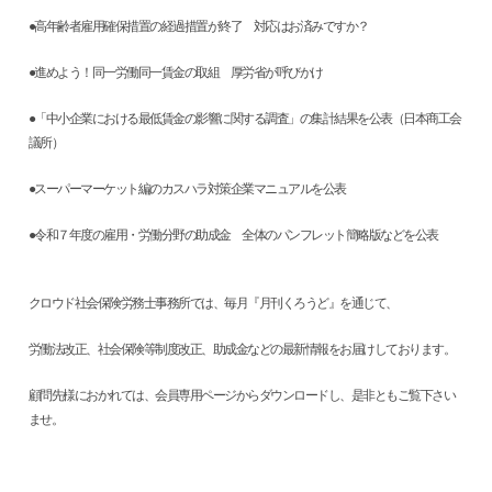
●高年齢者雇用確保措置の経過措置が終了 対応はお済みですか？
●進めよう！同一労働同一賃金の取組 厚労省が呼びかけ
●「中小企業における最低賃金の影響に関する調査」の集計結果を公表（日本商工会
議所）
●スーパーマーケット編のカスハラ対策企業マニュアルを公表
●令和７年度の雇用・労働分野の助成金 全体のパンフレット簡略版などを公表
クロウド社会保険労務士事務所では、毎月『月刊くろうど』を通じて、
労働法改正、社会保険等制度改正、助成金などの最新情報をお届けしております。
顧問先様におかれては、会員専用ページからダウンロードし、是非ともご覧下さい
ませ。