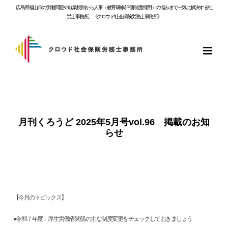
Skip
広島県福山市の労働問題や就業規則から人事（教育研修/評価制度/採用）の悩みまで一気に解決する社
to
労士事務所。《クロウド社会保険労務士事務所》
content
月刊くろうど 2025年5月号vol.96 掲載のお知
らせ
【今月のトピックス】
●令和７年度 厚生労働省関係の主な制度変更をチェックしておきましょう