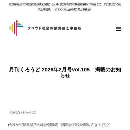
Skip
広島県福山市の労働問題や就業規則から人事（教育研修/評価制度/採用）の悩みまで一気に解決する社
to
労士事務所。《クロウド社会保険労務士事務所》
content
月刊くろうど 2026年2月号vol.105 掲載のお知
らせ
【今月のトピックス】
●令和８年度税制改正大綱を閣議決定 所得税の課税最低限の引き上げなど