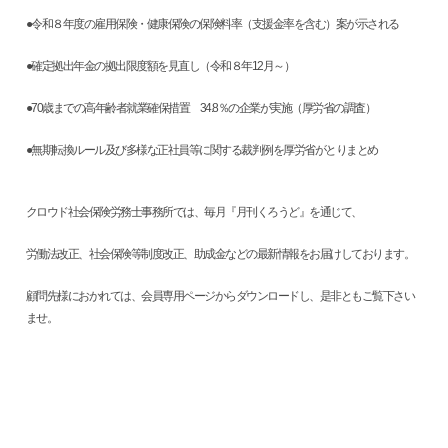
●令和８年度の雇用保険・健康保険の保険料率（支援金率を含む）案が示される
●確定拠出年金の拠出限度額を見直し（令和８年12月～）
●70歳までの高年齢者就業確保措置 34.8％の企業が実施（厚労省の調査）
●無期転換ルール及び多様な正社員等に関する裁判例を厚労省がとりまとめ
クロウド社会保険労務士事務所では、毎月『月刊くろうど』を通じて、
労働法改正、社会保険等制度改正、助成金などの最新情報をお届けしております。
顧問先様におかれては、会員専用ページからダウンロードし、是非ともご覧下さい
ませ。